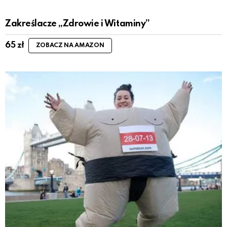
Zakreślacze „Zdrowie i Witaminy”
65
zł
ZOBACZ NA AMAZON