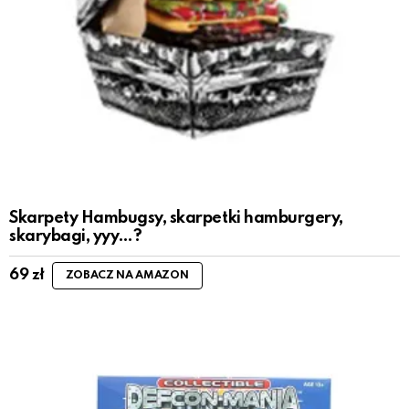
Skarpety Hambugsy, skarpetki hamburgery,
skarybagi, yyy…?
69
zł
ZOBACZ NA AMAZON