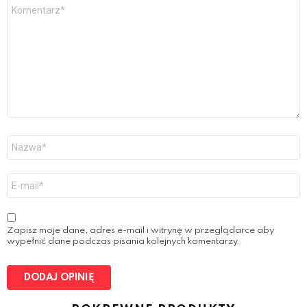
Y
o
u
r
R
e
v
i
e
w
*
N
a
z
w
E
a
-
*
m
a
i
Zapisz moje dane, adres e-mail i witrynę w przeglądarce aby
l
wypełnić dane podczas pisania kolejnych komentarzy.
*