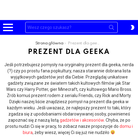
Szukaj:
P
S
Menu
Jesteś tutaj:
Strona główna
Prezent dla geeka
PREZENT DLA GEEKA
Jeśli potrzebujesz pomysły na oryginalny prezent dla geeka, nerda
(?) czy po prostu fana popkultury, nasza starannie dobrana lista
wyjątkowych gadżetów jest dla Ciebie. Przeglądaj unikatowe
gadżety związane ze światem takich kultowych filmów jak Star
Wars czy Harry Potter, gier Minecraft, czy kultowego Mario Bross.
Zrób komuś prezent rodem z serialu Friends, czy Rick and Morty.
Dzięki naszej liście znajdziesz pomysł na prezent dla geeka w
każdym wieku. Jeśli uważasz, że najlepszy prezent to taki, który
zgadza się z upodobaniami obdarowywanej osoby, powinieneś
zapoznać się z naszą listą
gadżetów i akcesoriów
. Chyba, że po
prostu nudzi Ci się w pracy, to zobacz nasze propozycje do
domu i
biura
, żeby wiesz, więcej Ci się już nie nudziło