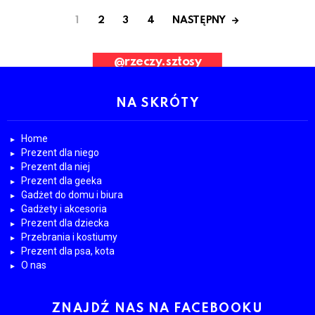
NASTĘPNY
1
2
3
4
Bad Request. Error validating application
@rzeczy.sztosy
OBESRWUJ NAS
NA SKRÓTY
Home
Prezent dla niego
Prezent dla niej
Prezent dla geeka
Gadżet do domu i biura
Gadżety i akcesoria
Prezent dla dziecka
Przebrania i kostiumy
Prezent dla psa, kota
O nas
ZNAJDŹ NAS NA FACEBOOKU