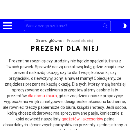
Szukaj:
P
S
Menu
Jesteś tutaj:
Strona główna
Prezent dla niej
PREZENT DLA NIEJ
Prezent na rocznicę czy urodziny nie będzie spędzał już snu z
Twoich powiek. Sprawdź naszą unikatową listę, gdzie znajdziesz
prezent na każdą okazję, czy to dla Twojej koleżanki, czy
przyjaciółki, dziewczyny, żony, a nawet mamy! Obiecujemy, że
znajdziesz prezent na każdą okazję. Dla tych, którzy mają bardziej
sprecyzowane oczekiwania przygotowaliśmy osobne listy
prezentów
dla domu i biura
, gdzie znajdziesz nasze propozycje
wyposażenia wnętrz, nietypowe, designerskie akcesoria kuchenne,
ale również rzeczy papiernicze do biura, książki i notesy. Jeśli osoba,
którą chcesz obdarować ma sprecyzowane pasje, koniecznie z
kolei odwiedź nasze listy
gadżetów i akcesoriów
pełne
absurdalnych i śmiesznych pomysłów na prezenty z jednej strony, a