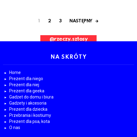
NASTĘPNY
1
2
3
Bad Request. Error validating application
@rzeczy.sztosy
OBESRWUJ NAS
NA SKRÓTY
Home
Prezent dla niego
Prezent dla niej
Prezent dla geeka
Gadżet do domu i biura
Gadżety i akcesoria
Prezent dla dziecka
Przebrania i kostiumy
Prezent dla psa, kota
O nas