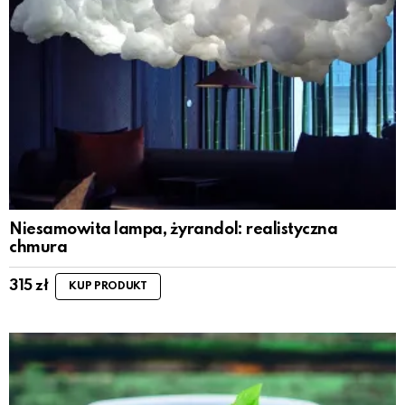
Niesamowita lampa, żyrandol: realistyczna
chmura
315
zł
KUP PRODUKT