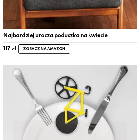
Najbardziej urocza poduszka na świecie
117
zł
ZOBACZ NA AMAZON