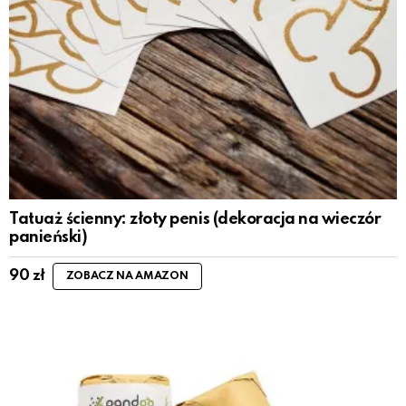
Tatuaż ścienny: złoty penis (dekoracja na wieczór
panieński)
90
zł
ZOBACZ NA AMAZON