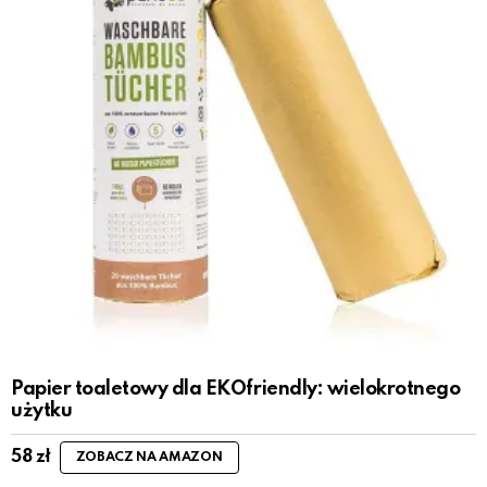
Papier toaletowy dla EKOfriendly: wielokrotnego
użytku
58
zł
ZOBACZ NA AMAZON