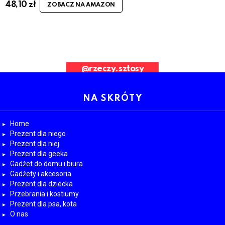
48,10
zł
ZOBACZ NA AMAZON
ad Request. Error validating application
@rzeczy.sztosy
OBESRWUJ NAS
NA SKRÓTY
Home
Prezent dla niego
Prezent dla niej
Prezent dla geeka
Gadżet do domu i biura
Gadżety i akcesoria
Prezent dla dziecka
Przebrania i kostiumy
Prezent dla psa, kota
O nas