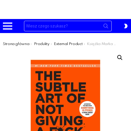
Szukaj:
P
S
Menu
Jesteś tutaj:
Strona główna
Produkty
External Product
Książka Marka Mansona ‚Subtle Art of Not Giving a F*ck’