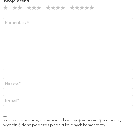
Twoja ocena
*
Y
o
u
r
R
e
v
i
e
w
*
N
a
z
w
E
a
-
*
m
a
i
Zapisz moje dane, adres e-mail i witrynę w przeglądarce aby
l
wypełnić dane podczas pisania kolejnych komentarzy.
*