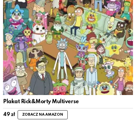
Plakat Rick&Morty Multiverse
49
zł
ZOBACZ NA AMAZON