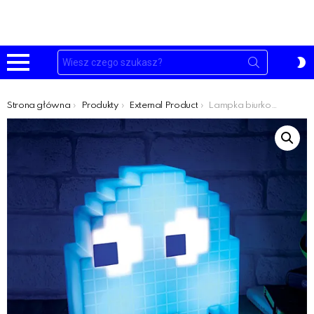
Szukaj:
P
S
Menu
Jesteś tutaj:
Strona główna
Produkty
External Product
Lampka biurkowa albo nocna Pacman