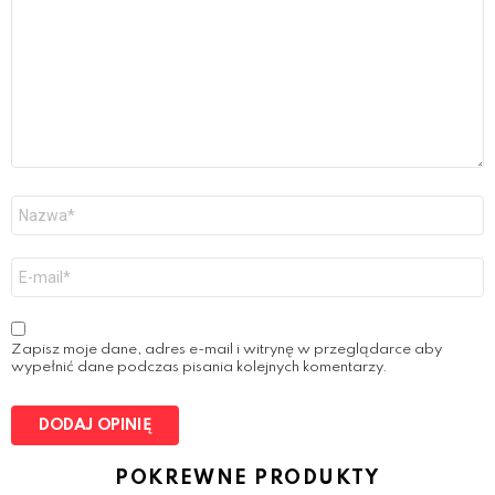
o
u
r
R
e
v
i
e
w
*
N
a
z
w
E
a
-
*
m
a
i
Zapisz moje dane, adres e-mail i witrynę w przeglądarce aby
l
wypełnić dane podczas pisania kolejnych komentarzy.
*
POKREWNE PRODUKTY