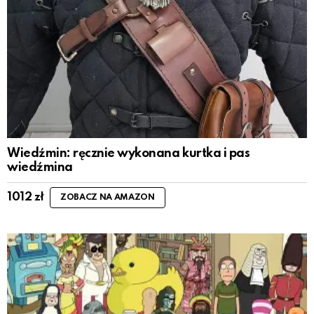
Wiedźmin: ręcznie wykonana kurtka i pas
wiedźmina
1012
zł
ZOBACZ NA AMAZON