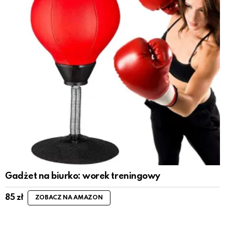
Gadżet na biurko: worek treningowy
85
zł
ZOBACZ NA AMAZON