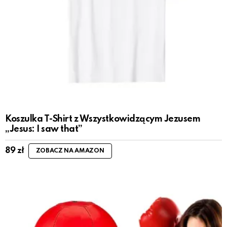
Koszulka T-Shirt z Wszystkowidzącym Jezusem
„Jesus: I saw that”
89
zł
ZOBACZ NA AMAZON