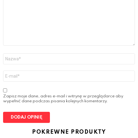
u
r
R
e
v
i
e
w
*
N
a
z
w
E
a
-
*
m
a
i
Zapisz moje dane, adres e-mail i witrynę w przeglądarce aby
l
wypełnić dane podczas pisania kolejnych komentarzy.
*
POKREWNE PRODUKTY