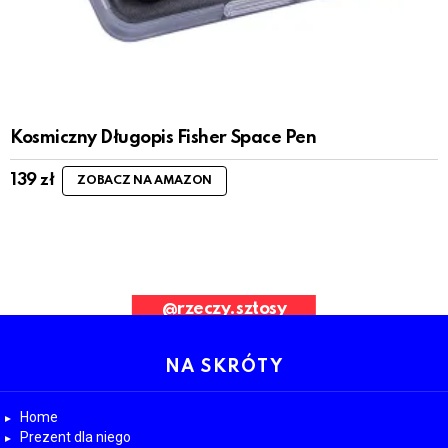
Kosmiczny Długopis Fisher Space Pen
139
zł
ZOBACZ NA AMAZON
ad Request. Error validating application
@rzeczy.sztosy
OBESRWUJ NAS
NA SKRÓTY
Home
Prezent dla niego