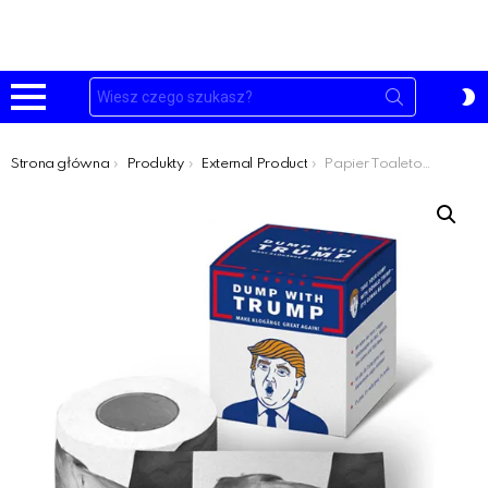
Szukaj:
P
S
Menu
Jesteś tutaj:
Strona główna
Produkty
External Product
Papier Toaletowy Donald Trump