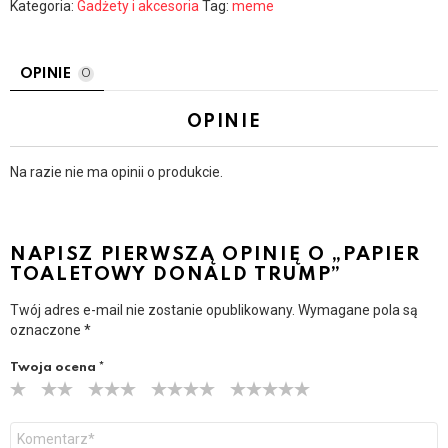
Kategoria:
Gadżety i akcesoria
Tag:
meme
OPINIE
0
OPINIE
Na razie nie ma opinii o produkcie.
NAPISZ PIERWSZĄ OPINIĘ O „PAPIER
TOALETOWY DONALD TRUMP”
Twój adres e-mail nie zostanie opublikowany.
Wymagane pola są
oznaczone
*
Twoja ocena
*
Y
o