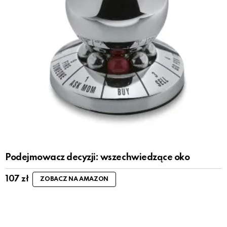
Podejmowacz decyzji: wszechwiedzące oko
107
zł
ZOBACZ NA AMAZON