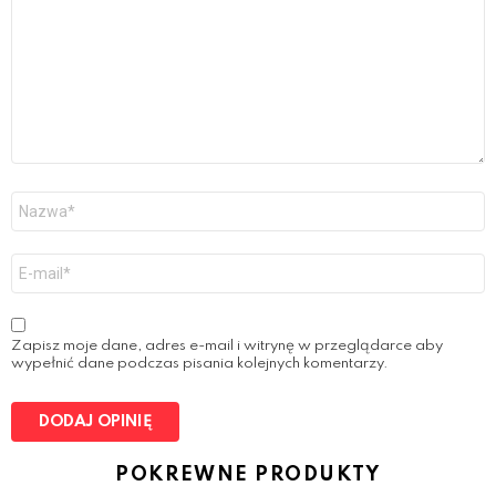
u
r
R
e
v
i
e
w
*
N
a
z
w
E
a
-
*
m
a
i
Zapisz moje dane, adres e-mail i witrynę w przeglądarce aby
l
wypełnić dane podczas pisania kolejnych komentarzy.
*
POKREWNE PRODUKTY