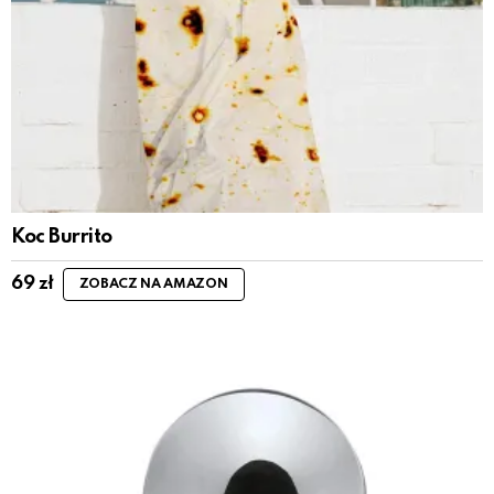
Koc Burrito
69
zł
ZOBACZ NA AMAZON