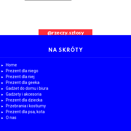
ad Request. Error validating application
@rzeczy.sztosy
OBESRWUJ NAS
NA SKRÓTY
Home
Prezent dla niego
Prezent dla niej
Prezent dla geeka
Gadżet do domu i biura
Gadżety i akcesoria
Prezent dla dziecka
Przebrania i kostiumy
Prezent dla psa, kota
O nas