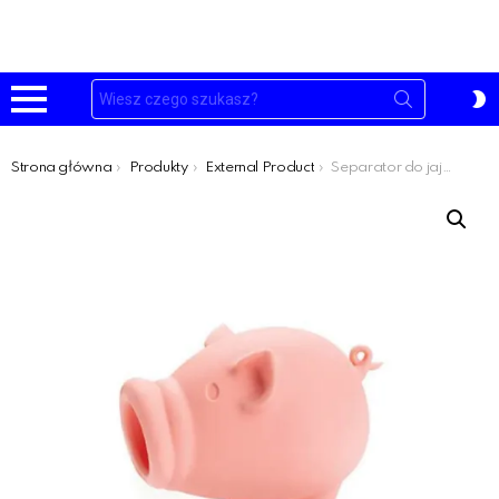
Szukaj:
P
S
Menu
Jesteś tutaj:
Strona główna
Produkty
External Product
Separator do jaj: Świnia