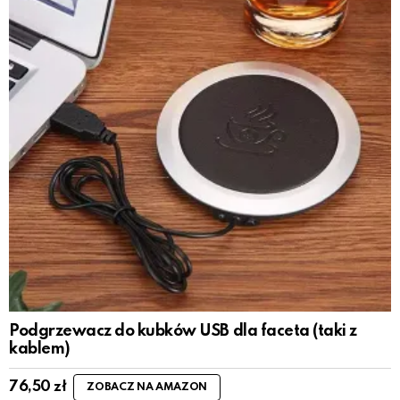
Podgrzewacz do kubków USB dla faceta (taki z
kablem)
76,50
zł
ZOBACZ NA AMAZON