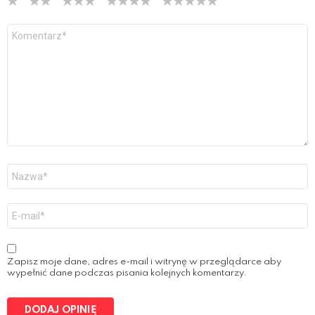
Y
o
u
r
R
e
v
i
e
w
*
N
a
z
w
E
a
-
*
m
a
i
Zapisz moje dane, adres e-mail i witrynę w przeglądarce aby
l
wypełnić dane podczas pisania kolejnych komentarzy.
*