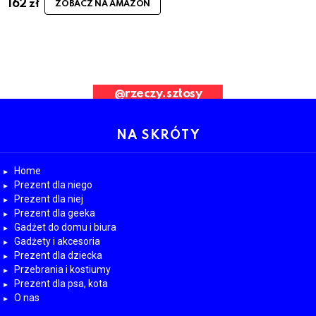
162
zł
ZOBACZ NA AMAZON
ad Request. Error validating application
@rzeczy.sztosy
OBESRWUJ NAS
NA SKRÓTY
Home
Prezent dla niego
Prezent dla niej
Prezent dla geeka
Gadżet do domu i biura
Gadżety i akcesoria
Prezent dla dziecka
Przebrania i kostiumy
Prezent dla psa, kota
O nas