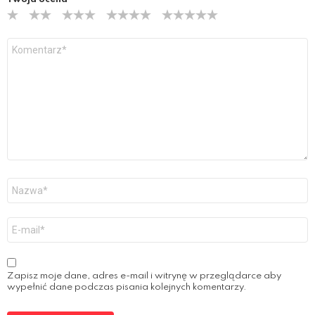
Y
o
u
r
R
e
v
i
e
w
*
N
a
z
w
E
a
-
*
m
a
i
Zapisz moje dane, adres e-mail i witrynę w przeglądarce aby
l
wypełnić dane podczas pisania kolejnych komentarzy.
*