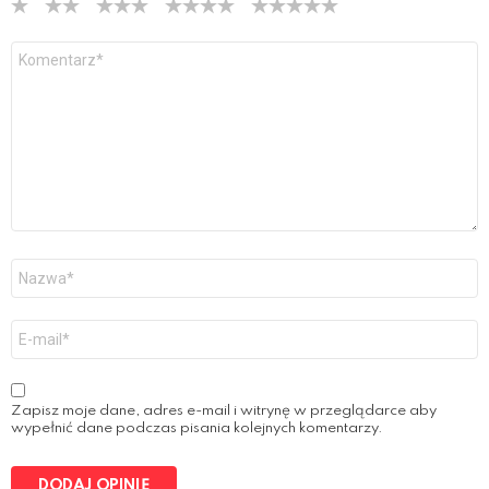
Y
o
u
r
R
e
v
i
e
w
*
N
a
z
w
E
a
-
*
m
a
i
Zapisz moje dane, adres e-mail i witrynę w przeglądarce aby
l
wypełnić dane podczas pisania kolejnych komentarzy.
*