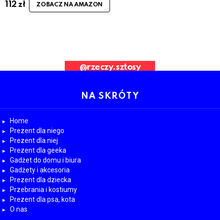
112
zł
ZOBACZ NA AMAZON
ad Request. Error validating application
@rzeczy.sztosy
OBESRWUJ NAS
NA SKRÓTY
Home
Prezent dla niego
Prezent dla niej
Prezent dla geeka
Gadżet do domu i biura
Gadżety i akcesoria
Prezent dla dziecka
Przebrania i kostiumy
Prezent dla psa, kota
O nas