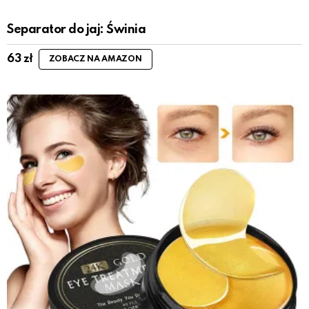
Separator do jaj: Świnia
63
zł
ZOBACZ NA AMAZON