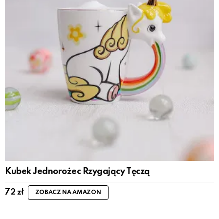
Kubek Jednorożec Rzygający Tęczą
72
zł
ZOBACZ NA AMAZON