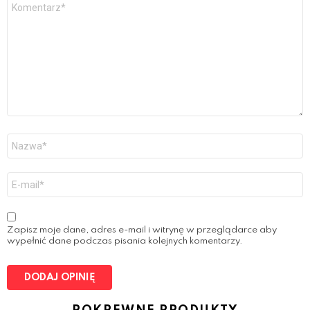
Y
o
u
r
R
e
v
i
e
w
*
N
a
z
w
E
a
-
*
m
a
i
Zapisz moje dane, adres e-mail i witrynę w przeglądarce aby
l
wypełnić dane podczas pisania kolejnych komentarzy.
*