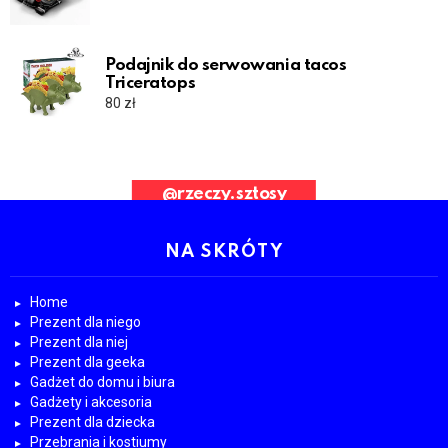
Podajnik do serwowania tacos
Triceratops
80
zł
Bad Request. Error validating application
@rzeczy.sztosy
OBESRWUJ NAS
NA SKRÓTY
Home
Prezent dla niego
Prezent dla niej
Prezent dla geeka
Gadżet do domu i biura
Gadżety i akcesoria
Prezent dla dziecka
Przebrania i kostiumy