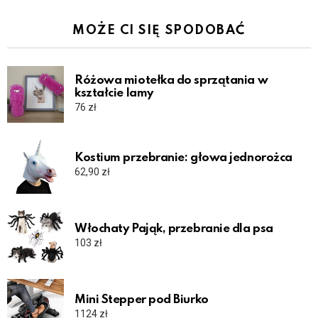
MOŻE CI SIĘ SPODOBAĆ
Różowa miotełka do sprzątania w
kształcie lamy
76
zł
Kostium przebranie: głowa jednorożca
62,90
zł
Włochaty Pająk, przebranie dla psa
103
zł
Mini Stepper pod Biurko
1124
zł