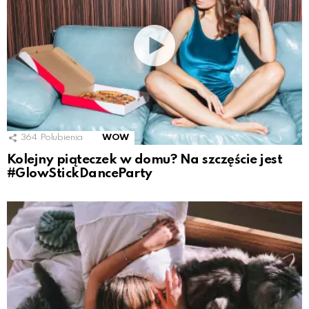
364
Polubienia
WOW
Kolejny piąteczek w domu? Na szczęście jest
#GlowStickDanceParty