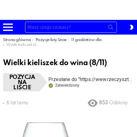
Szukaj:
P
S
Menu
Jesteś tutaj:
Strona główna
Pozycje listy Snax
11 gadżetów dla ludzi, którzy umierają z nudów na kwarantannie
Wielki kieliszek do wina
Wielki kieliszek do wina (8/11)
POZYCJA
Przesłane do "https://www.rzeczysztosy.pl/11-gadzetow-dla-ludzi-ktorzy-umieraja-z-nudow-na-kwarantannie/"
NA
Zatwierdzony
LIŚCIE
6 lat temu
853
Odsłony