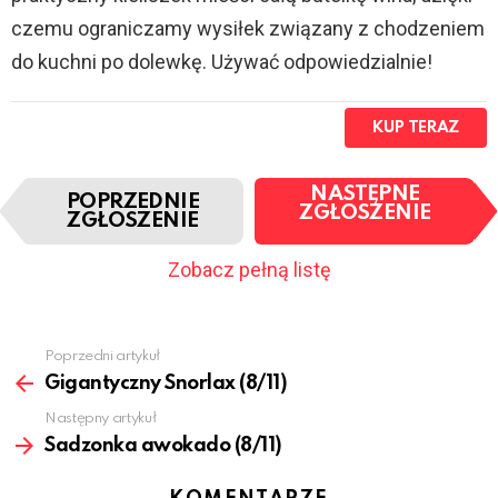
czemu ograniczamy wysiłek związany z chodzeniem
do kuchni po dolewkę. Używać odpowiedzialnie!
KUP TERAZ
N
NASTĘPNE
POPRZEDNIE
a
ZGŁOSZENIE
ZGŁOSZENIE
w
i
Zobacz pełną listę
g
a
c
j
Zobacz
Poprzedni artykuł
a
więcej
Gigantyczny Snorlax (8/11)
p
o
Następny artykuł
z
Sadzonka awokado (8/11)
y
c